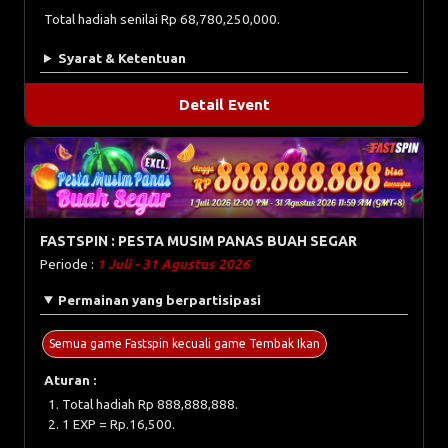
Total hadiah senilai Rp 68,780,250,000.
Syarat & Ketentuan
Detail Event
FASTSPIN : PESTA MUSIM PANAS BUAH SEGAR
Periode :
1 Juli - 31 Agustus 2026
Permainan yang berpartisipasi
Semua game Fastspin kecuali game Tembak Ikan
Aturan :
Total hadiah Rp 888,888,888.
1 EXP = Rp.16,500.