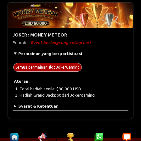
JOKER : MONEY METEOR
Periode :
Event berlangsung setiap hari
Permainan yang berpartisipasi
Semua permainan slot JokerGaming
Aturan :
Total hadiah senilai $80,000 USD.
Hadiah Grand Jackpot dari Jokergaming.
Syarat & Ketentuan